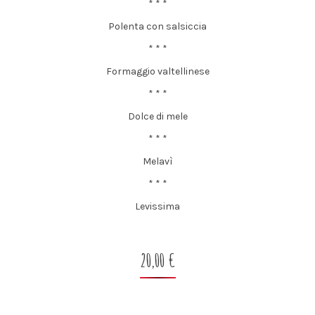
c
* * *
i
Polenta con salsiccia
p
a
* * *
l
Formaggio valtellinese
e
* * *
Dolce di mele
* * *
Melavì
* * *
Levissima
20,00 €